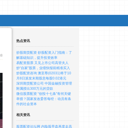
热点资讯
炒股期货配资 炒股配资入门指南：了
88
解基础知识，提升投资效率
易配资股票 又见上市公司高管夫人
炒“自家”股票，业绩快报前精准买入
炒股配资咨询 澳至尊(02031)将于10
月8日派发末期股息每股0.02港元
深圳期货配资公司 中国金融投资管理
附属授出300万元的贷款
微信股票配资 “创投十七条”有何关键
举措？国家发改委答每经：动员有条
件的社会资本
相关资讯
股票配资论坛网 内险股早盘再度走高